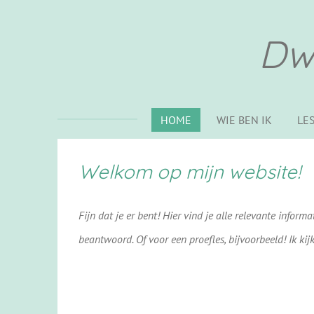
Ga
direct
Dwa
naar
de
hoofdinhoud
HOME
WIE BEN IK
LE
Welkom op mijn website!
Fijn dat je er bent! Hier vind je alle relevante inform
beantwoord. Of voor een proefles, bijvoorbeeld! Ik ki